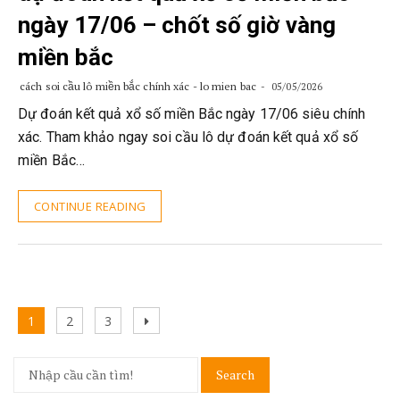
ngày 17/06 – chốt số giờ vàng
miền bắc
cách soi cầu lô miền bắc chính xác - lo mien bac
05/05/2026
Dự đoán kết quả xổ số miền Bắc ngày 17/06 siêu chính
xác. Tham khảo ngay soi cầu lô dự đoán kết quả xổ số
miền Bắc…
CONTINUE READING
Điều
Page
Page
Page
Next
1
2
3
hướng
page
bài
Search