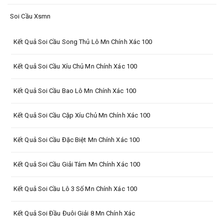
Soi Cầu Xsmn
Kết Quả Soi Cầu Song Thủ Lô Mn Chính Xác 100
Kết Quả Soi Cầu Xíu Chủ Mn Chính Xác 100
Kết Quả Soi Cầu Bao Lô Mn Chính Xác 100
Kết Quả Soi Cầu Cặp Xíu Chủ Mn Chính Xác 100
Kết Quả Soi Cầu Đặc Biệt Mn Chính Xác 100
Kết Quả Soi Cầu Giải Tám Mn Chính Xác 100
Kết Quả Soi Cầu Lô 3 Số Mn Chính Xác 100
Kết Quả Soi Đầu Đuôi Giải 8 Mn Chính Xác