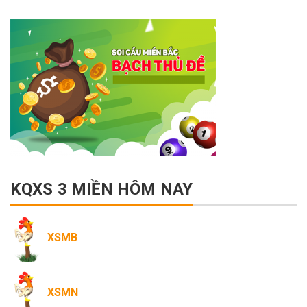
viết
KQXS 3 MIỀN HÔM NAY
XSMB
XSMN