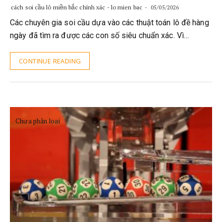
cách soi cầu lô miền bắc chính xác - lo mien bac
05/05/2026
Các chuyên gia soi cầu dựa vào các thuật toán lô đề hàng
ngày đã tìm ra được các con số siêu chuẩn xác. Vì…
CONTINUE READING
Chưa phân loại