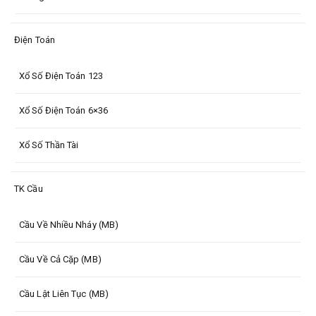
Điện Toán
Xổ Số Điện Toán 123
Xổ Số Điện Toán 6×36
Xổ Số Thần Tài
TK Cầu
Cầu Về Nhiều Nháy (MB)
Cầu Về Cả Cặp (MB)
Cầu Lật Liên Tục (MB)