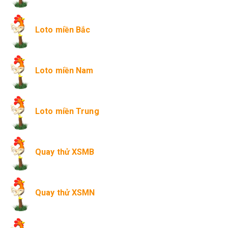
Loto miền Bắc
Loto miền Nam
Loto miền Trung
Quay thử XSMB
Quay thử XSMN