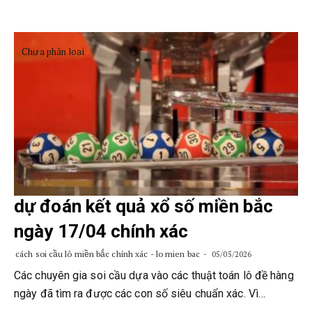
Chưa phân loại
dự đoán kết quả xổ số miền bắc
ngày 17/04 chính xác
cách soi cầu lô miền bắc chính xác - lo mien bac
05/05/2026
Các chuyên gia soi cầu dựa vào các thuật toán lô đề hàng
ngày đã tìm ra được các con số siêu chuẩn xác. Vì…