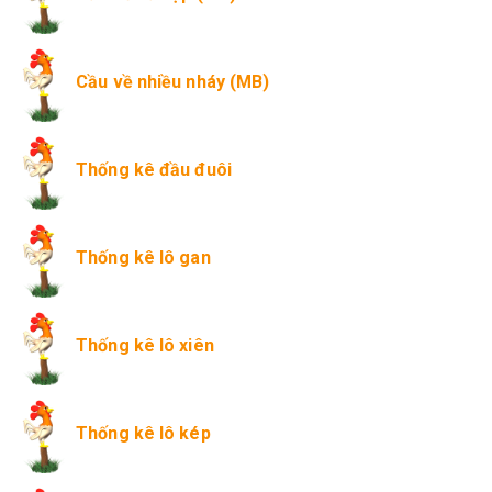
Cầu về nhiều nháy (MB)
Thống kê đầu đuôi
Thống kê lô gan
Thống kê lô xiên
Thống kê lô kép