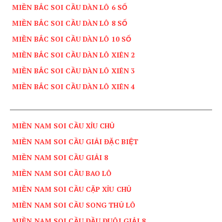
MIỀN BẮC SOI CẦU DÀN LÔ 6 SỐ
MIỀN BẮC SOI CẦU DÀN LÔ 8 SỐ
MIỀN BẮC SOI CẦU DÀN LÔ 10 SỐ
MIỀN BẮC SOI CẦU DÀN LÔ XIÊN 2
MIỀN BẮC SOI CẦU DÀN LÔ XIÊN 3
MIỀN BẮC SOI CẦU DÀN LÔ XIÊN 4
MIỀN NAM SOI CẦU XỈU CHỦ
MIỀN NAM SOI CẦU GIẢI ĐẶC BIỆT
MIỀN NAM SOI CẦU GIẢI 8
MIỀN NAM SOI CẦU BAO LÔ
MIỀN NAM SOI CẦU CẶP XỈU CHỦ
MIỀN NAM SOI CẦU SONG THỦ LÔ
MIỀN NAM SOI CẦU ĐẦU ĐUÔI GIẢI 8