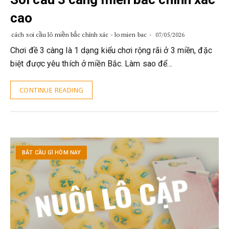
cao
cách soi cầu lô miền bắc chính xác - lo mien bac
07/05/2026
Chơi đề 3 càng là 1 dạng kiểu chơi rộng rãi ở 3 miền, đặc
biệt được yêu thích ở miền Bắc. Làm sao để…
CONTINUE READING
BẮT CẦU GÌ HÔM NAY