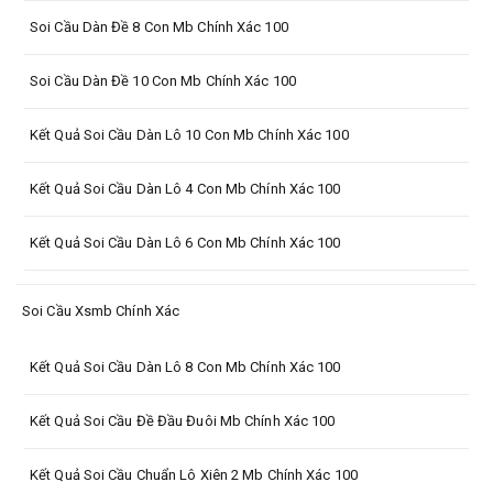
Soi Cầu Dàn Đề 8 Con Mb Chính Xác 100
Soi Cầu Dàn Đề 10 Con Mb Chính Xác 100
Kết Quả Soi Cầu Dàn Lô 10 Con Mb Chính Xác 100
Kết Quả Soi Cầu Dàn Lô 4 Con Mb Chính Xác 100
Kết Quả Soi Cầu Dàn Lô 6 Con Mb Chính Xác 100
Soi Cầu Xsmb Chính Xác
Kết Quả Soi Cầu Dàn Lô 8 Con Mb Chính Xác 100
Kết Quả Soi Cầu Đề Đầu Đuôi Mb Chính Xác 100
Kết Quả Soi Cầu Chuẩn Lô Xiên 2 Mb Chính Xác 100