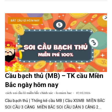
BẮT CẦU GÌ HÔM NAY
Cầu bạch thủ (MB) – TK cầu Miền
Bắc ngày hôm nay
cách soi cầu lô miền bắc chính xác - lo mien bac
07/05/2026
Cầu bạch thủ | Thống kê cầu MB | Cầu XSMB MIỀN BẮC
SOI CẦU 3 CÀNG MIỀN BẮC SOI CẦU DÀN 3 CÀNG 2…