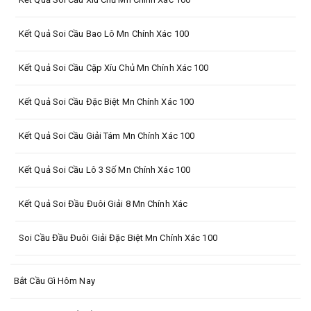
Kết Quả Soi Cầu Bao Lô Mn Chính Xác 100
Kết Quả Soi Cầu Cặp Xíu Chủ Mn Chính Xác 100
Kết Quả Soi Cầu Đặc Biệt Mn Chính Xác 100
Kết Quả Soi Cầu Giải Tám Mn Chính Xác 100
Kết Quả Soi Cầu Lô 3 Số Mn Chính Xác 100
Kết Quả Soi Đầu Đuôi Giải 8 Mn Chính Xác
Soi Cầu Đầu Đuôi Giải Đặc Biệt Mn Chính Xác 100
Bắt Cầu Gì Hôm Nay