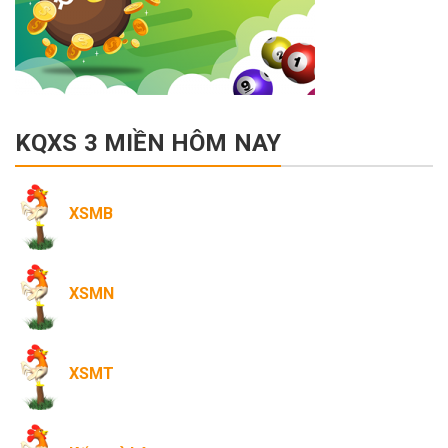
KQXS 3 MIỀN HÔM NAY
XSMB
XSMN
XSMT