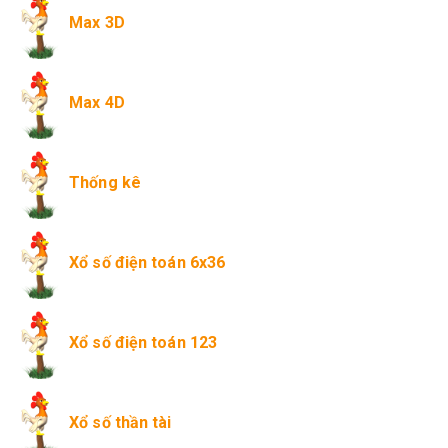
Max 3D
Max 4D
Thống kê
Xổ số điện toán 6x36
Xổ số điện toán 123
Xổ số thần tài