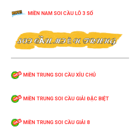
MIỀN NAM SOI CẦU LÔ 3 SỐ
MIỀN TRUNG SOI CẦU XỈU CHỦ
MIỀN TRUNG SOI CẦU GIẢI ĐẶC BIỆT
MIỀN TRUNG SOI CẦU GIẢI 8