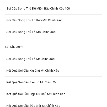
Soi Cầu Song Thủ Đề Miền Bắc Chính Xác 100
Soi Cầu Song Thủ Lô Kép Mb Chính Xác
Soi Cầu Song Thủ Lô Mb Chính Xác
Soi Cầu Xsmt
Soi Cầu Song Thủ Lô Mt Chính Xác
Kết Quả Soi Cầu Xíu Chủ Mt Chính Xác
Kết Quả Soi Cầu Bao Lô Mt Chính Xác
Kết Quả Soi Cầu Cặp Xíu Chủ Mt Chính Xác
Kết Quả Soi Cầu Đặc Biệt Mt Chính Xác