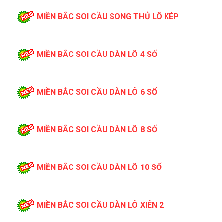
MIỀN BẮC SOI CẦU SONG THỦ LÔ KÉP
MIỀN BẮC SOI CẦU DÀN LÔ 4 SỐ
MIỀN BẮC SOI CẦU DÀN LÔ 6 SỐ
MIỀN BẮC SOI CẦU DÀN LÔ 8 SỐ
MIỀN BẮC SOI CẦU DÀN LÔ 10 SỐ
MIỀN BẮC SOI CẦU DÀN LÔ XIÊN 2