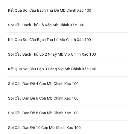
Kết Quả Soi Cầu Bạch Thủ Đề Mb Chính Xác 100
Soi Cầu Bạch Thủ Lô Kép Mb Chính Xác 100
Kết Quả Soi Cầu Bạch Thủ Lô Mb Chính Xác 100
Soi Cầu Bạch Thủ Lô 2 Nháy Mb Víp Chính Xác 100
Kết Quả Soi Cầu Cặp 3 Càng Víp Mb Chính Xác 100
Soi Cầu Dàn Đề 4 Con Mb Chính Xác 100
Soi Cầu Dàn Đề 6 Con Mb Chính Xác 100
Soi Cầu Dàn Đề 8 Con Mb Chính Xác 100
Soi Cầu Dàn Đề 10 Con Mb Chính Xác 100