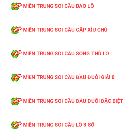
MIỀN TRUNG SOI CẦU BAO LÔ
MIỀN TRUNG SOI CẦU CẶP XỈU CHỦ
MIỀN TRUNG SOI CẦU SONG THỦ LÔ
MIỀN TRUNG SOI CẦU ĐẦU ĐUÔI GIẢI 8
MIỀN TRUNG SOI CẦU ĐẦU ĐUÔI ĐẶC BIỆT
MIỀN TRUNG SOI CẦU LÔ 3 SỐ