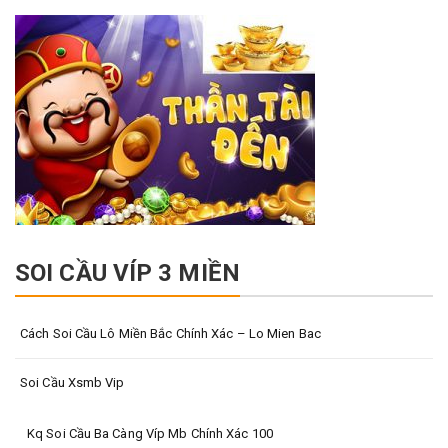
SOI CẦU VÍP 3 MIỀN
Cách Soi Cầu Lô Miền Bắc Chính Xác – Lo Mien Bac
Soi Cầu Xsmb Vip
Kq Soi Cầu Ba Càng Víp Mb Chính Xác 100