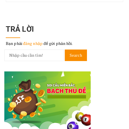
TRẢ LỜI
Bạn phải
đăng nhập
để gửi phản hồi.
Search