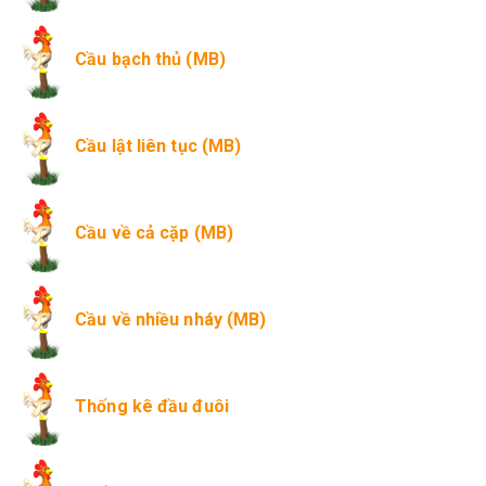
Cầu bạch thủ (MB)
Cầu lật liên tục (MB)
Cầu về cả cặp (MB)
Cầu về nhiều nháy (MB)
Thống kê đầu đuôi