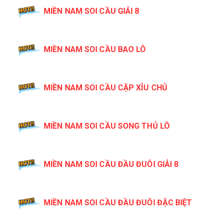
MIỀN NAM SOI CẦU GIẢI 8
MIỀN NAM SOI CẦU BAO LÔ
MIỀN NAM SOI CẦU CẶP XỈU CHỦ
MIỀN NAM SOI CẦU SONG THỦ LÔ
MIỀN NAM SOI CẦU ĐẦU ĐUÔI GIẢI 8
MIỀN NAM SOI CẦU ĐẦU ĐUÔI ĐẶC BIỆT