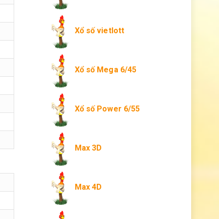
Xổ số vietlott
Xổ số Mega 6/45
Xổ số Power 6/55
Max 3D
Max 4D