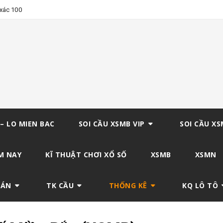
 xác 100
 – LO MIEN BAC
SOI CẦU XSMB VIP
SOI CẦU XS
M NAY
KĨ THUẬT CHƠI XỔ SỐ
XSMB
XSMN
OÁN
TK CẦU
THỐNG KÊ
KQ LÔ TÔ