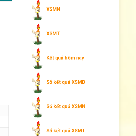
XSMN
XSMT
Kết quả hôm nay
Sổ kết quả XSMB
Sổ kết quả XSMN
Sổ kết quả XSMT