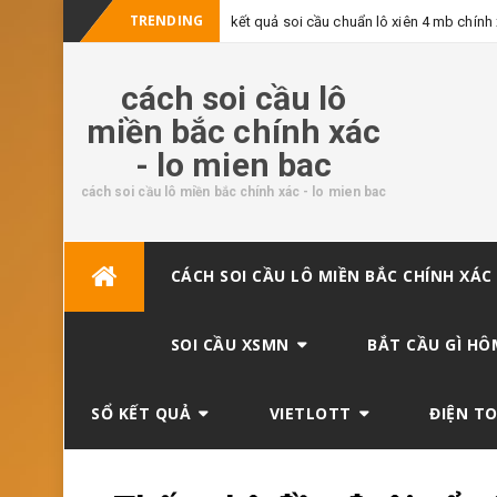
TRENDING
kết quả soi cầu chuẩn lô xiên 4 mb chính
cách soi cầu lô
miền bắc chính xác
- lo mien bac
cách soi cầu lô miền bắc chính xác - lo mien bac
Skip
CÁCH SOI CẦU LÔ MIỀN BẮC CHÍNH XÁC
to
content
SOI CẦU XSMN
BẮT CẦU GÌ HÔ
SỔ KẾT QUẢ
VIETLOTT
ĐIỆN T