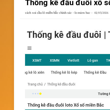
Thống kê đầu đuôi xổ 
cách soi cầu lô miền bắc chính xác - lo mien bac
02/03/2026
Thống kê đầu đuôi | 