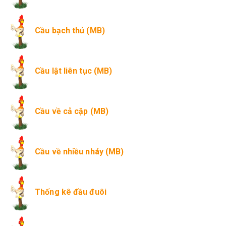
Cầu bạch thủ (MB)
Cầu lật liên tục (MB)
Cầu về cả cặp (MB)
Cầu về nhiều nháy (MB)
Thống kê đầu đuôi