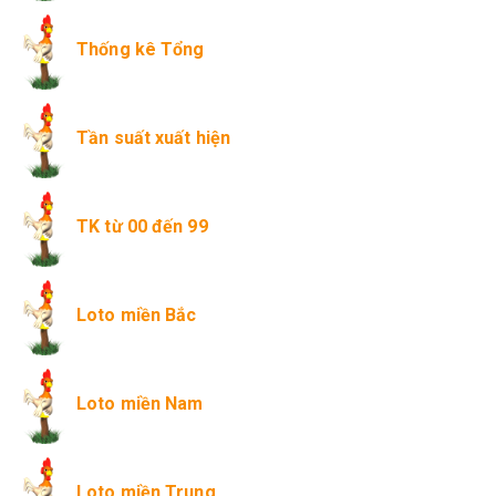
Thống kê Tổng
Tần suất xuất hiện
TK từ 00 đến 99
Loto miền Bắc
Loto miền Nam
Loto miền Trung