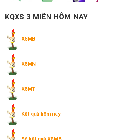
KQXS 3 MIỀN HÔM NAY
XSMB
XSMN
XSMT
Kết quả hôm nay
Sổ kết quả XSMB