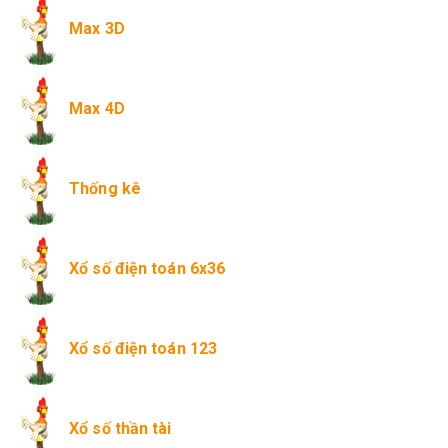
Max 3D
Max 4D
Thống kê
Xổ số điện toán 6x36
Xổ số điện toán 123
Xổ số thần tài