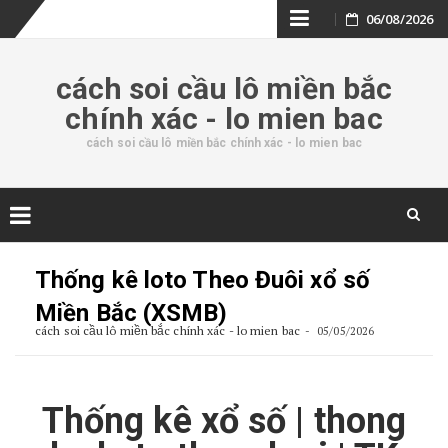
Skip
06/08/2026
to
cách soi cầu lô miền bắc
content
chính xác - lo mien bac
cách soi cầu lô miền bắc chính xác - lo mien bac
Skip
to
Thống kê loto Theo Đuôi xổ số
content
Miền Bắc (XSMB)
cách soi cầu lô miền bắc chính xác - lo mien bac
05/05/2026
Thống kê xổ số | thong