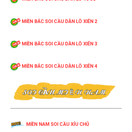
MIỀN BẮC SOI CẦU DÀN LÔ XIÊN 2
MIỀN BẮC SOI CẦU DÀN LÔ XIÊN 3
MIỀN BẮC SOI CẦU DÀN LÔ XIÊN 4
MIỀN NAM SOI CẦU XỈU CHỦ