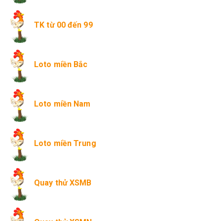
TK từ 00 đến 99
Loto miền Bắc
Loto miền Nam
Loto miền Trung
Quay thử XSMB