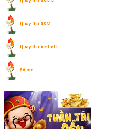
Quay thử XSMN
Quay thử XSMT
Quay thử Vietlott
Sổ mơ