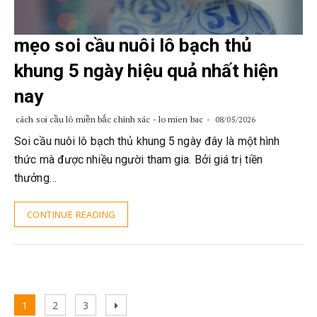
mẹo soi cầu nuôi lô bạch thủ
khung 5 ngày hiệu quả nhất hiện
nay
cách soi cầu lô miền bắc chính xác - lo mien bac
08/05/2026
Soi cầu nuôi lô bạch thủ khung 5 ngày đây là một hình
thức mà được nhiều người tham gia. Bởi giá trị tiền
thưởng…
CONTINUE READING
Điều
Page
Page
Page
Next
1
2
3