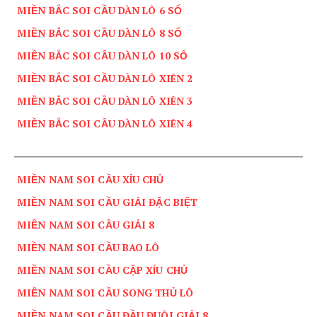
MIỀN BẮC SOI CẦU DÀN LÔ 6 SỐ
MIỀN BẮC SOI CẦU DÀN LÔ 8 SỐ
MIỀN BẮC SOI CẦU DÀN LÔ 10 SỐ
MIỀN BẮC SOI CẦU DÀN LÔ XIÊN 2
MIỀN BẮC SOI CẦU DÀN LÔ XIÊN 3
MIỀN BẮC SOI CẦU DÀN LÔ XIÊN 4
MIỀN NAM SOI CẦU XỈU CHỦ
MIỀN NAM SOI CẦU GIẢI ĐẶC BIỆT
MIỀN NAM SOI CẦU GIẢI 8
MIỀN NAM SOI CẦU BAO LÔ
MIỀN NAM SOI CẦU CẶP XỈU CHỦ
MIỀN NAM SOI CẦU SONG THỦ LÔ
MIỀN NAM SOI CẦU ĐẦU ĐUÔI GIẢI 8