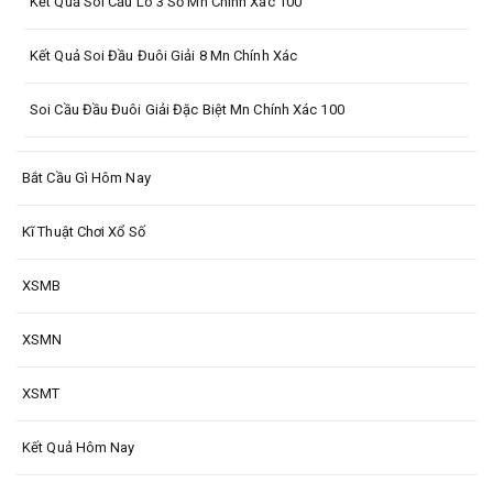
Kết Quả Soi Cầu Lô 3 Số Mn Chính Xác 100
Kết Quả Soi Đầu Đuôi Giải 8 Mn Chính Xác
Soi Cầu Đầu Đuôi Giải Đặc Biệt Mn Chính Xác 100
Bắt Cầu Gì Hôm Nay
Kĩ Thuật Chơi Xổ Số
XSMB
XSMN
XSMT
Kết Quả Hôm Nay