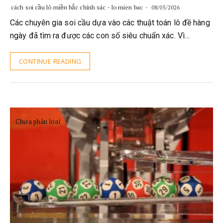
cách soi cầu lô miền bắc chính xác - lo mien bac
08/05/2026
Các chuyên gia soi cầu dựa vào các thuật toán lô đề hàng
ngày đã tìm ra được các con số siêu chuẩn xác. Vì…
CONTINUE READING
Chưa phân loại