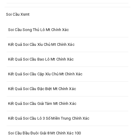
Soi Cầu Xsmt
Soi Cầu Song Thủ Lô Mt Chính Xác
Kết Quả Soi Cầu Xíu Chủ Mt Chính Xác
Kết Quả Soi Cầu Bao Lô Mt Chính Xác
Kết Quả Soi Cầu Cặp Xíu Chủ Mt Chính Xác
Kết Quả Soi Cầu Đặc Biệt Mt Chính Xác
Kết Quả Soi Cầu Giải Tám Mt Chính Xác
Kết Quả Soi Cầu Lô 3 Số Miền Trung Chính Xác
Soi Cầu Đầu Đuôi Giải 8 Mt Chính Xác 100