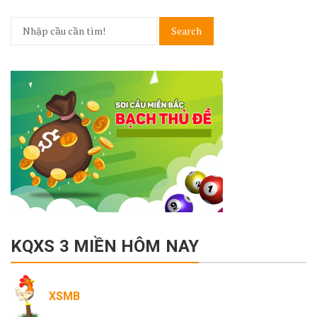
hướng
page
bài
Search
viết
KQXS 3 MIỀN HÔM NAY
XSMB