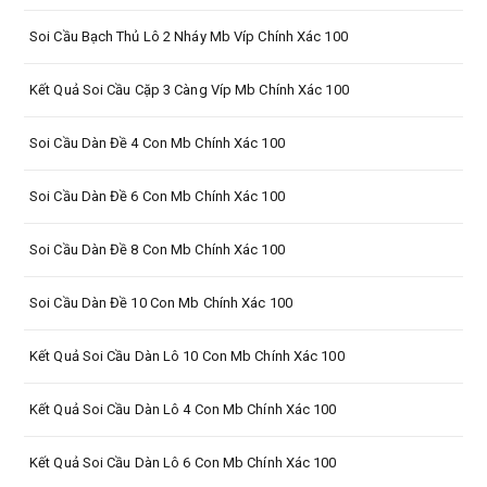
Soi Cầu Bạch Thủ Lô 2 Nháy Mb Víp Chính Xác 100
Kết Quả Soi Cầu Cặp 3 Càng Víp Mb Chính Xác 100
Soi Cầu Dàn Đề 4 Con Mb Chính Xác 100
Soi Cầu Dàn Đề 6 Con Mb Chính Xác 100
Soi Cầu Dàn Đề 8 Con Mb Chính Xác 100
Soi Cầu Dàn Đề 10 Con Mb Chính Xác 100
Kết Quả Soi Cầu Dàn Lô 10 Con Mb Chính Xác 100
Kết Quả Soi Cầu Dàn Lô 4 Con Mb Chính Xác 100
Kết Quả Soi Cầu Dàn Lô 6 Con Mb Chính Xác 100