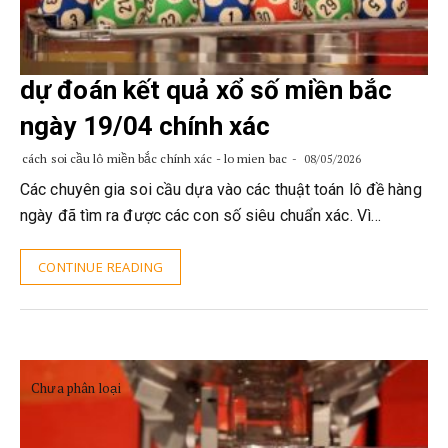
dự đoán kết quả xổ số miền bắc
ngày 19/04 chính xác
cách soi cầu lô miền bắc chính xác - lo mien bac
08/05/2026
Các chuyên gia soi cầu dựa vào các thuật toán lô đề hàng
ngày đã tìm ra được các con số siêu chuẩn xác. Vì…
CONTINUE READING
Chưa phân loại