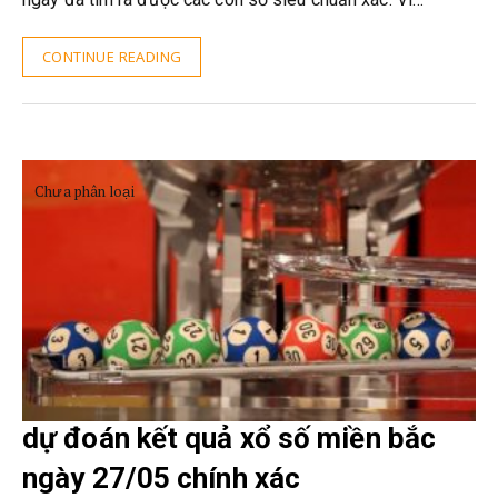
CONTINUE READING
Chưa phân loại
dự đoán kết quả xổ số miền bắc
ngày 27/05 chính xác