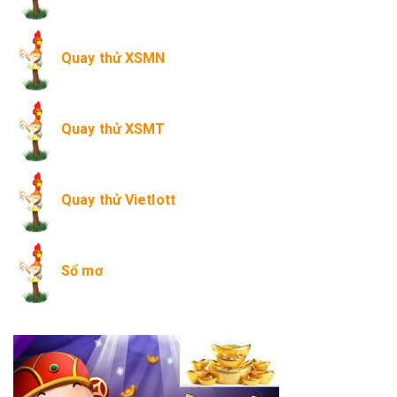
Quay thử XSMN
Quay thử XSMT
Quay thử Vietlott
Sổ mơ