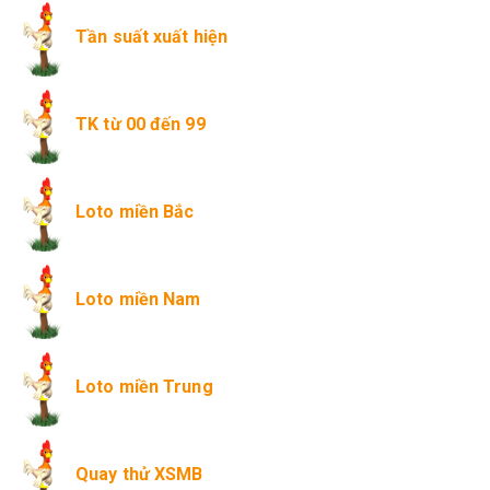
Tần suất xuất hiện
TK từ 00 đến 99
Loto miền Bắc
Loto miền Nam
Loto miền Trung
Quay thử XSMB