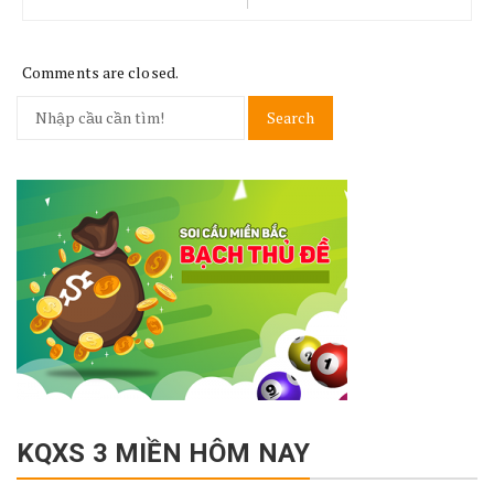
Comments are closed.
Search
KQXS 3 MIỀN HÔM NAY