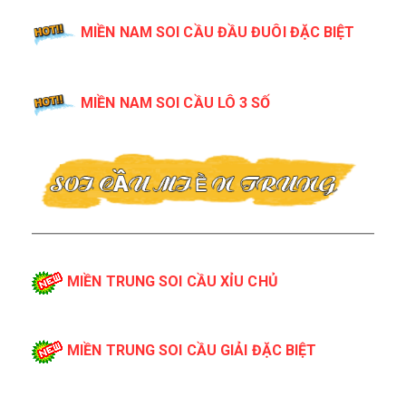
MIỀN NAM SOI CẦU ĐẦU ĐUÔI ĐẶC BIỆT
MIỀN NAM SOI CẦU LÔ 3 SỐ
MIỀN TRUNG SOI CẦU XỈU CHỦ
MIỀN TRUNG SOI CẦU GIẢI ĐẶC BIỆT