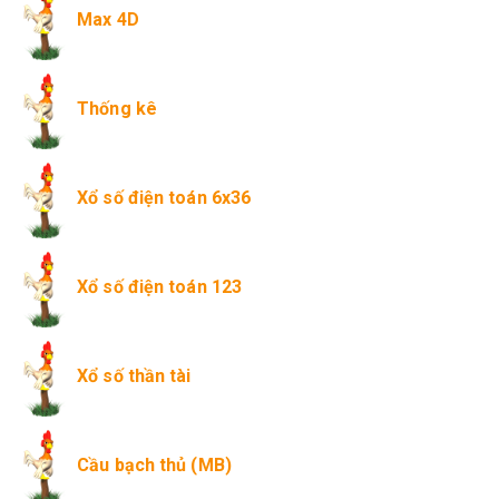
Max 4D
Thống kê
Xổ số điện toán 6x36
Xổ số điện toán 123
Xổ số thần tài
Cầu bạch thủ (MB)