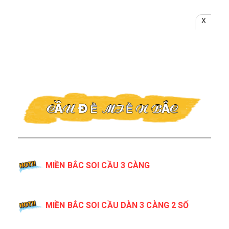
MIỀN BẮC SOI CẦU 3 CÀNG
MIỀN BẮC SOI CẦU DÀN 3 CÀNG 2 SỐ