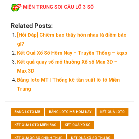
MIỀN TRUNG SOI CẦU LÔ 3 SỐ
Related Posts:
[Hỏi Đáp] Chiêm bao thấy hôn nhau là điềm báo
gì?
Kết Quả Xổ Số Hôm Nay – Truyền Thống – kqxs
Kết quả quay số mở thưởng Xổ số Max 3D –
Max 3D
Bảng loto MT | Thống kê tần suất lô tô Miền
Trung
BẢNG LOTO MB
BẢNG LOTO MB HÔM NAY
KẾT QUẢ LOTO
KẾT QUẢ LOTO MIỀN BẮC
KẾT QUẢ XỔ SỐ
KẾT QUẢ XỔ SỐ CHÍNH THỨC
KẾT QUẢ XỔ SỐ THỦ ĐÔ