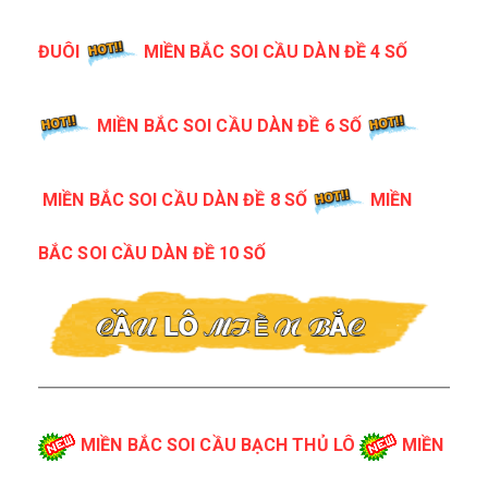
ĐUÔI
MIỀN BẮC SOI CẦU DÀN ĐỀ 4 SỐ
MIỀN BẮC SOI CẦU DÀN ĐỀ 6 SỐ
MIỀN BẮC SOI CẦU DÀN ĐỀ 8 SỐ
MIỀN
BẮC SOI CẦU DÀN ĐỀ 10 SỐ
MIỀN BẮC SOI CẦU BẠCH THỦ LÔ
MIỀN