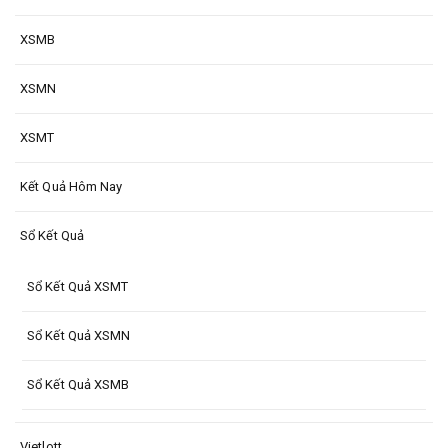
XSMB
XSMN
XSMT
Kết Quả Hôm Nay
Sổ Kết Quả
Sổ Kết Quả XSMT
Sổ Kết Quả XSMN
Sổ Kết Quả XSMB
Vietlott