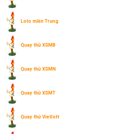
Loto miền Trung
Quay thử XSMB
Quay thử XSMN
Quay thử XSMT
Quay thử Vietlott