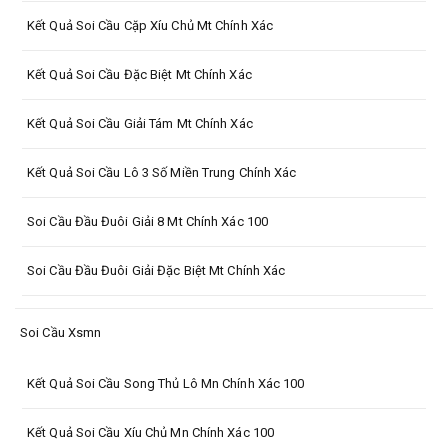
Kết Quả Soi Cầu Cặp Xíu Chủ Mt Chính Xác
Kết Quả Soi Cầu Đặc Biệt Mt Chính Xác
Kết Quả Soi Cầu Giải Tám Mt Chính Xác
Kết Quả Soi Cầu Lô 3 Số Miền Trung Chính Xác
Soi Cầu Đầu Đuôi Giải 8 Mt Chính Xác 100
Soi Cầu Đầu Đuôi Giải Đặc Biệt Mt Chính Xác
Soi Cầu Xsmn
Kết Quả Soi Cầu Song Thủ Lô Mn Chính Xác 100
Kết Quả Soi Cầu Xíu Chủ Mn Chính Xác 100