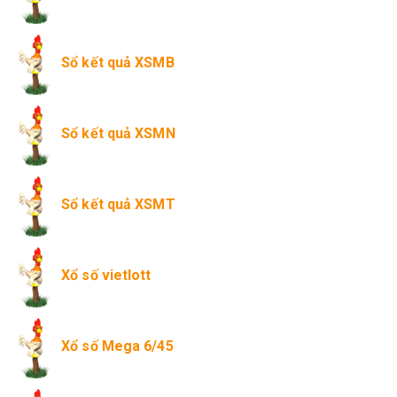
Sổ kết quả XSMB
Sổ kết quả XSMN
Sổ kết quả XSMT
Xổ số vietlott
Xổ số Mega 6/45