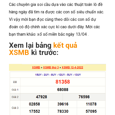
Các chuyên gia soi cầu dựa vào các thuật toán lô đề
hàng ngày đã tìm ra được các con số siêu chuẩn xác.
Vì vậy mời bạn đọc cùng theo dõi các con số dự
đoán có độ chính xác cực kì cao dưới đây. Mời các
bạn tham khảo: xổ số miền bắc ngày 13/04 .
Xem lại bảng
kết quả
XSMB
kì trước: