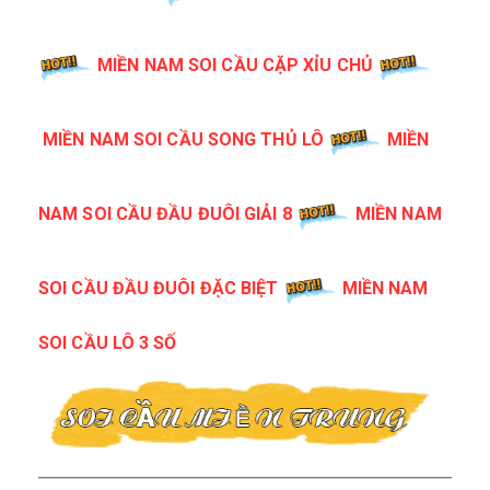
MIỀN NAM SOI CẦU CẶP XỈU CHỦ
MIỀN NAM SOI CẦU SONG THỦ LÔ
MIỀN
NAM SOI CẦU ĐẦU ĐUÔI GIẢI 8
MIỀN NAM
SOI CẦU ĐẦU ĐUÔI ĐẶC BIỆT
MIỀN NAM
SOI CẦU LÔ 3 SỐ