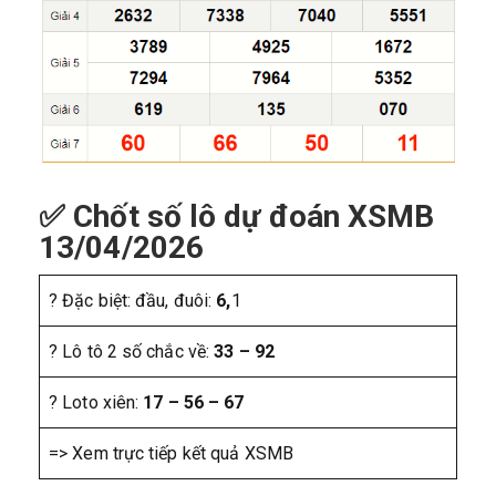
✅ Chốt số lô dự đoán XSMB
13/04/2026
? Đặc biệt: đầu, đuôi:
6,
1
? Lô tô 2 số chắc về:
33 – 92
? Loto xiên:
17 – 56 – 67
=> Xem trực tiếp kết quả XSMB