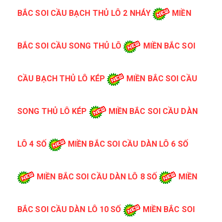
BẮC SOI CẦU BẠCH THỦ LÔ 2 NHÁY
MIỀN
BẮC SOI CẦU SONG THỦ LÔ
MIỀN BẮC SOI
CẦU BẠCH THỦ LÔ KÉP
MIỀN BẮC SOI CẦU
SONG THỦ LÔ KÉP
MIỀN BẮC SOI CẦU DÀN
LÔ 4 SỐ
MIỀN BẮC SOI CẦU DÀN LÔ 6 SỐ
MIỀN BẮC SOI CẦU DÀN LÔ 8 SỐ
MIỀN
BẮC SOI CẦU DÀN LÔ 10 SỐ
MIỀN BẮC SOI