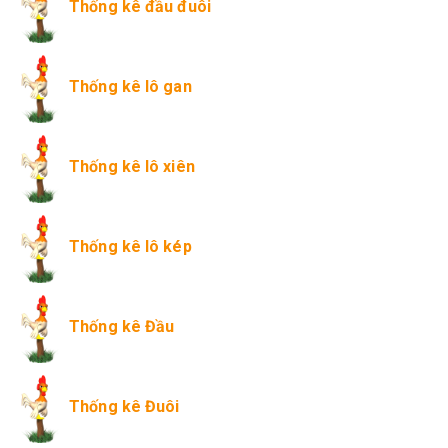
Thống kê đầu đuôi
Thống kê lô gan
Thống kê lô xiên
Thống kê lô kép
Thống kê Đầu
Thống kê Đuôi