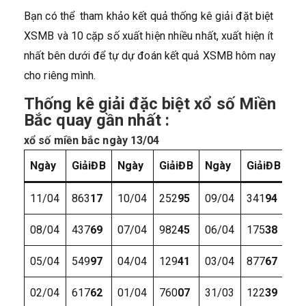
Bạn có thể tham khảo kết quả thống kê giải đặt biệt
XSMB và 10 cặp số xuất hiện nhiều nhất, xuất hiện ít
nhất bên dưới để tự dự đoán kết quả XSMB hôm nay
cho riêng mình.
Thống kê giải đặc biệt xổ số Miền
Bắc quay gần nhất :
xổ số miền bắc ngày 13/04
Ngày
GiảiĐB
Ngày
GiảiĐB
Ngày
GiảiĐB
11/04
863
17
10/04
252
95
09/04
341
94
08/04
437
69
07/04
982
45
06/04
175
38
05/04
549
97
04/04
129
41
03/04
877
67
02/04
617
62
01/04
760
07
31/03
122
39