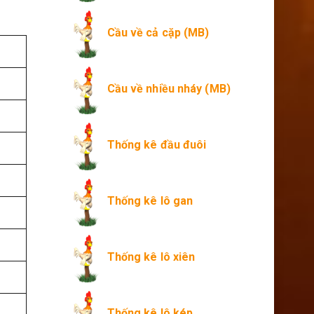
Cầu về cả cặp (MB)
Cầu về nhiều nháy (MB)
Thống kê đầu đuôi
Thống kê lô gan
Thống kê lô xiên
Thống kê lô kép