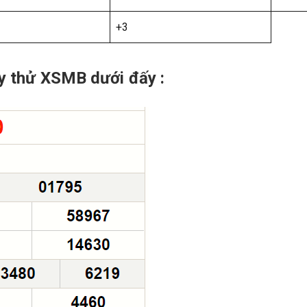
+3
y thử XSMB dưới đấy :