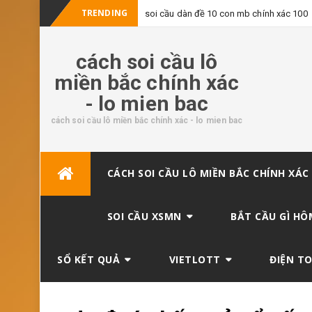
TRENDING
soi cầu dàn đề 10 con mb chính xác 100
cách soi cầu lô
miền bắc chính xác
- lo mien bac
cách soi cầu lô miền bắc chính xác - lo mien bac
Skip
CÁCH SOI CẦU LÔ MIỀN BẮC CHÍNH XÁC
to
content
SOI CẦU XSMN
BẮT CẦU GÌ HÔ
SỔ KẾT QUẢ
VIETLOTT
ĐIỆN T