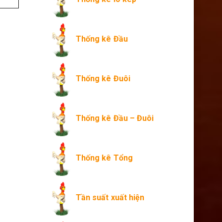
Thống kê Đầu
Thống kê Đuôi
Thống kê Đầu – Đuôi
Thống kê Tổng
Tần suất xuất hiện