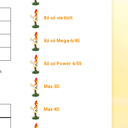
Xổ số vietlott
Xổ số Mega 6/45
Xổ số Power 6/55
n
Max 3D
Max 4D