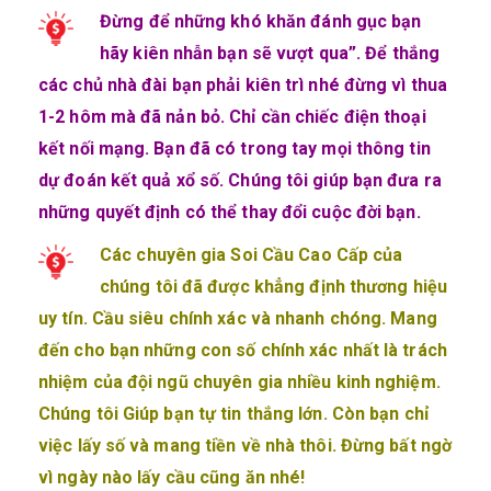
Đừng để những khó khăn đánh gục bạn
hãy kiên nhẫn bạn sẽ vượt qua”. Để thắng
các chủ nhà đài bạn phải kiên trì nhé đừng vì thua
1-2 hôm mà đã nản bỏ. Chỉ cần chiếc điện thoại
kết nối mạng. Bạn đã có trong tay mọi thông tin
dự đoán kết quả xổ số. Chúng tôi giúp bạn đưa ra
những quyết định có thể thay đổi cuộc đời bạn.
Các chuyên gia Soi Cầu Cao Cấp của
chúng tôi đã được khẳng định thương hiệu
uy tín. Cầu siêu chính xác và nhanh chóng. Mang
đến cho bạn những con số chính xác nhất là trách
nhiệm của đội ngũ chuyên gia nhiều kinh nghiệm.
Chúng tôi Giúp bạn tự tin thắng lớn. Còn bạn chỉ
việc lấy số và mang tiền về nhà thôi. Đừng bất ngờ
vì ngày nào lấy cầu cũng ăn nhé!