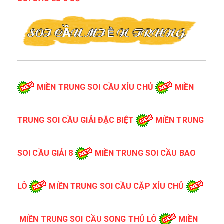
MIỀN TRUNG SOI CẦU XỈU CHỦ
MIỀN
TRUNG SOI CẦU GIẢI ĐẶC BIỆT
MIỀN TRUNG
SOI CẦU GIẢI 8
MIỀN TRUNG SOI CẦU BAO
LÔ
MIỀN TRUNG SOI CẦU CẶP XỈU CHỦ
MIỀN TRUNG SOI CẦU SONG THỦ LÔ
MIỀN