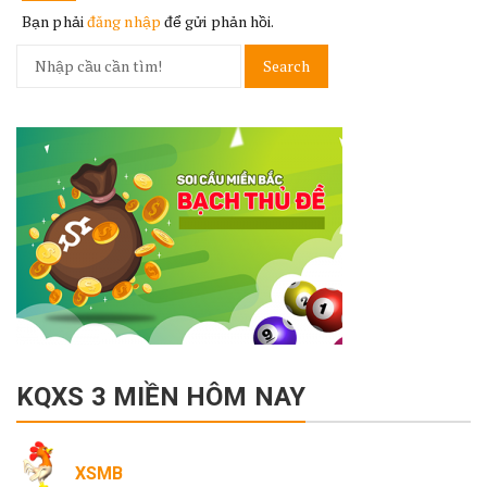
Bạn phải
đăng nhập
để gửi phản hồi.
Search
KQXS 3 MIỀN HÔM NAY
XSMB