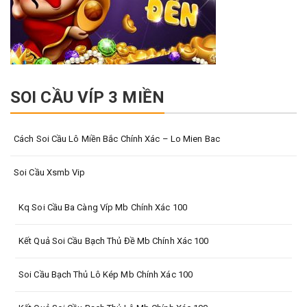
SOI CẦU VÍP 3 MIỀN
Cách Soi Cầu Lô Miền Bắc Chính Xác – Lo Mien Bac
Soi Cầu Xsmb Vip
Kq Soi Cầu Ba Càng Víp Mb Chính Xác 100
Kết Quả Soi Cầu Bạch Thủ Đề Mb Chính Xác 100
Soi Cầu Bạch Thủ Lô Kép Mb Chính Xác 100