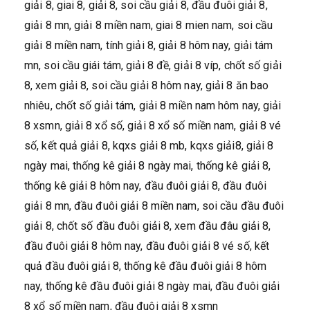
giải 8, giai 8, giải 8, soi cầu giải 8, đầu đuôi giải 8,
giải 8 mn, giải 8 miền nam, giai 8 mien nam, soi cầu
giải 8 miền nam, tính giải 8, giải 8 hôm nay, giải tám
mn, soi cầu giái tám, giải 8 đề, giải 8 víp, chốt số giải
8, xem giải 8, soi cầu giải 8 hôm nay, giải 8 ăn bao
nhiêu, chốt số giải tám, giải 8 miền nam hôm nay, giải
8 xsmn, giải 8 xổ số, giải 8 xổ số miền nam, giải 8 vé
số, kết quả giải 8, kqxs giải 8 mb, kqxs giải8, giải 8
ngày mai, thống kê giải 8 ngày mai, thống kê giải 8,
thống kê giải 8 hôm nay, đầu đuôi giải 8, đầu đuôi
giải 8 mn, đầu đuôi giải 8 miền nam, soi cầu đầu đuôi
giải 8, chốt số đầu đuôi giải 8, xem đầu đâu giải 8,
đầu đuôi giải 8 hôm nay, đầu đuôi giải 8 vé số, kết
quả đầu đuôi giải 8, thống kê đầu đuôi giải 8 hôm
nay, thống kê đầu đuôi giải 8 ngày mai, đầu đuôi giải
8 xổ số miền nam, đầu đuôi giải 8 xsmn