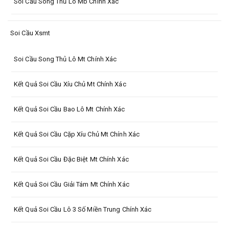
Soi Cầu Song Thủ Lô Mb Chính Xác
Soi Cầu Xsmt
Soi Cầu Song Thủ Lô Mt Chính Xác
Kết Quả Soi Cầu Xíu Chủ Mt Chính Xác
Kết Quả Soi Cầu Bao Lô Mt Chính Xác
Kết Quả Soi Cầu Cặp Xíu Chủ Mt Chính Xác
Kết Quả Soi Cầu Đặc Biệt Mt Chính Xác
Kết Quả Soi Cầu Giải Tám Mt Chính Xác
Kết Quả Soi Cầu Lô 3 Số Miền Trung Chính Xác