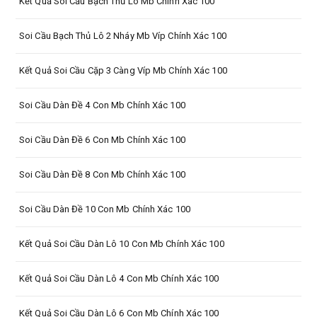
Kết Quả Soi Cầu Bạch Thủ Lô Mb Chính Xác 100
Soi Cầu Bạch Thủ Lô 2 Nháy Mb Víp Chính Xác 100
Kết Quả Soi Cầu Cặp 3 Càng Víp Mb Chính Xác 100
Soi Cầu Dàn Đề 4 Con Mb Chính Xác 100
Soi Cầu Dàn Đề 6 Con Mb Chính Xác 100
Soi Cầu Dàn Đề 8 Con Mb Chính Xác 100
Soi Cầu Dàn Đề 10 Con Mb Chính Xác 100
Kết Quả Soi Cầu Dàn Lô 10 Con Mb Chính Xác 100
Kết Quả Soi Cầu Dàn Lô 4 Con Mb Chính Xác 100
Kết Quả Soi Cầu Dàn Lô 6 Con Mb Chính Xác 100