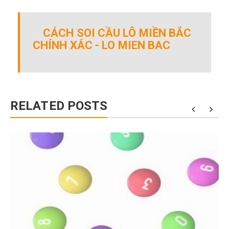
CÁCH SOI CẦU LÔ MIỀN BẮC
CHÍNH XÁC - LO MIEN BAC
RELATED POSTS