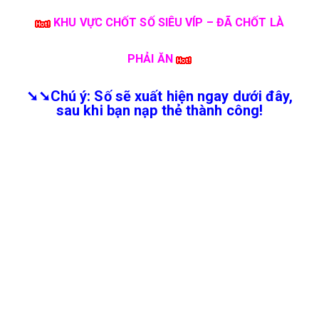
KHU VỰC CHỐT SỐ SIÊU VÍP – ĐÃ CHỐT LÀ
PHẢI ĂN
➘➘Chú ý: Số sẽ xuất hiện ngay dưới đây,
sau khi bạn nạp thẻ thành công!