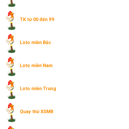
TK từ 00 đến 99
Loto miền Bắc
Loto miền Nam
Loto miền Trung
Quay thử XSMB