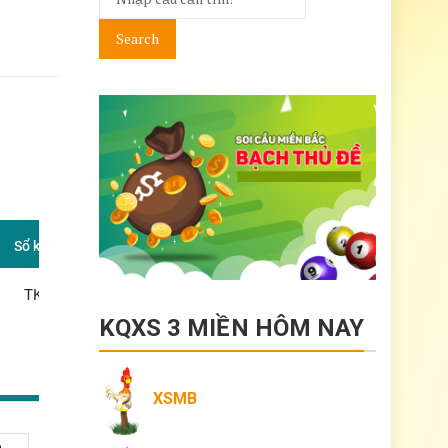
Search
KQXS 3 MIỀN HÔM NAY
XSMB