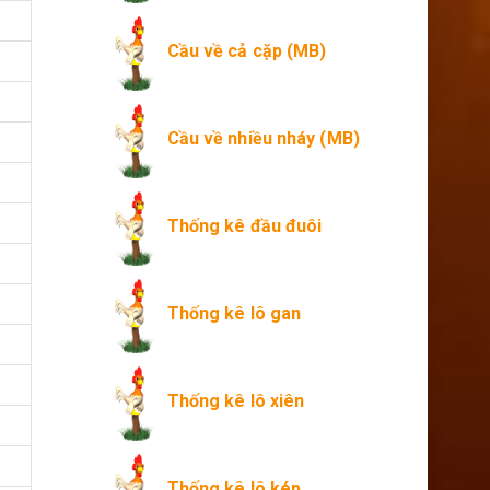
Cầu về cả cặp (MB)
Cầu về nhiều nháy (MB)
Thống kê đầu đuôi
Thống kê lô gan
Thống kê lô xiên
Thống kê lô kép