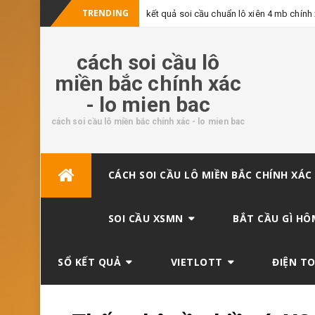
TRENDING
kết quả soi cầu chuẩn lô xiên 4 mb chính
cách soi cầu lô
miền bắc chính xác
- lo mien bac
cách soi cầu lô miền bắc chính xác - lo mien bac
Skip
CÁCH SOI CẦU LÔ MIỀN BẮC CHÍNH XÁC
to
content
SOI CẦU XSMN
BẮT CẦU GÌ HÔ
SỔ KẾT QUẢ
VIETLOTT
ĐIỆN T