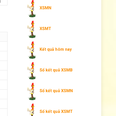
XSMN
XSMT
Kết quả hôm nay
Sổ kết quả XSMB
Sổ kết quả XSMN
Sổ kết quả XSMT