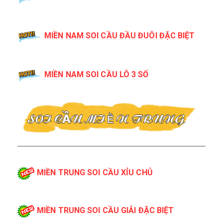
MIỀN NAM SOI CẦU ĐẦU ĐUÔI ĐẶC BIỆT
MIỀN NAM SOI CẦU LÔ 3 SỐ
MIỀN TRUNG SOI CẦU XỈU CHỦ
MIỀN TRUNG SOI CẦU GIẢI ĐẶC BIỆT