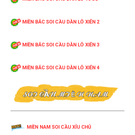
MIỀN BẮC SOI CẦU DÀN LÔ XIÊN 2
MIỀN BẮC SOI CẦU DÀN LÔ XIÊN 3
MIỀN BẮC SOI CẦU DÀN LÔ XIÊN 4
MIỀN NAM SOI CẦU XỈU CHỦ