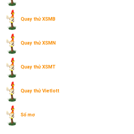
Quay thử XSMB
Quay thử XSMN
Quay thử XSMT
Quay thử Vietlott
Sổ mơ