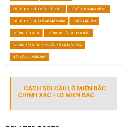
LÔ TÔ THEO ĐẦU MIỀN BẮC (MB)
LÔ TÔ THEO ĐẦU XỔ SỐ
LÔ TÔ THEO ĐẦU XỔ SỐ MIỀN BẮC
THỐNG KÊ ĐẦU
THỐNG KÊ LÔ TÔ
THỐNG KÊ LÔ TÔ THEO ĐẦU
THỐNG KÊ LÔ TÔ THEO ĐẦU XỔ SỐ MIỀN BẮC
BẮT CẦU GÌ HÔM NAY
CÁCH SOI CẦU LÔ MIỀN BẮC
CHÍNH XÁC - LO MIEN BAC