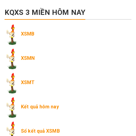
KQXS 3 MIỀN HÔM NAY
XSMB
XSMN
XSMT
Kết quả hôm nay
Sổ kết quả XSMB