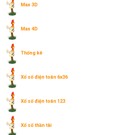
Max 3D
Max 4D
Thống kê
Xổ số điện toán 6x36
Xổ số điện toán 123
Xổ số thần tài