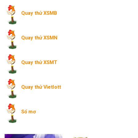
Quay thử XSMB
Quay thử XSMN
Quay thử XSMT
Quay thử Vietlott
Sổ mơ