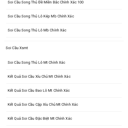
Soi Cầu Song Thủ Đề Miền Bắc Chính Xác 100
Soi Cầu Song Thủ Lô Kép Mb Chính Xác
Soi Cầu Song Thủ Lô Mb Chính Xác
Soi Cầu Xsmt
Soi Cầu Song Thủ Lô Mt Chính Xác
Kết Quả Soi Cầu Xíu Chủ Mt Chính Xác
Kết Quả Soi Cầu Bao Lô Mt Chính Xác
Kết Quả Soi Cầu Cặp Xíu Chủ Mt Chính Xác
Kết Quả Soi Cầu Đặc Biệt Mt Chính Xác