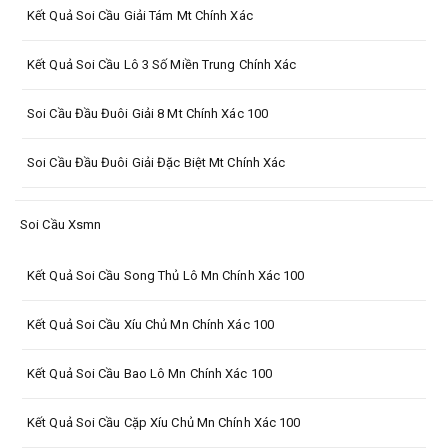
Kết Quả Soi Cầu Giải Tám Mt Chính Xác
Kết Quả Soi Cầu Lô 3 Số Miền Trung Chính Xác
Soi Cầu Đầu Đuôi Giải 8 Mt Chính Xác 100
Soi Cầu Đầu Đuôi Giải Đặc Biệt Mt Chính Xác
Soi Cầu Xsmn
Kết Quả Soi Cầu Song Thủ Lô Mn Chính Xác 100
Kết Quả Soi Cầu Xíu Chủ Mn Chính Xác 100
Kết Quả Soi Cầu Bao Lô Mn Chính Xác 100
Kết Quả Soi Cầu Cặp Xíu Chủ Mn Chính Xác 100