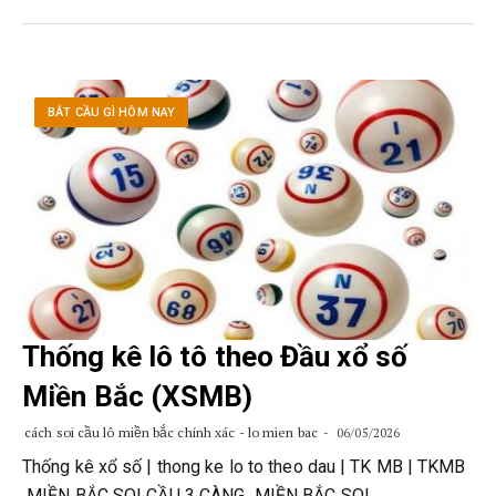
BẮT CẦU GÌ HÔM NAY
Thống kê lô tô theo Đầu xổ số
Miền Bắc (XSMB)
cách soi cầu lô miền bắc chính xác - lo mien bac
06/05/2026
Thống kê xổ số | thong ke lo to theo dau | TK MB | TKMB
MIỀN BẮC SOI CẦU 3 CÀNG MIỀN BẮC SOI…