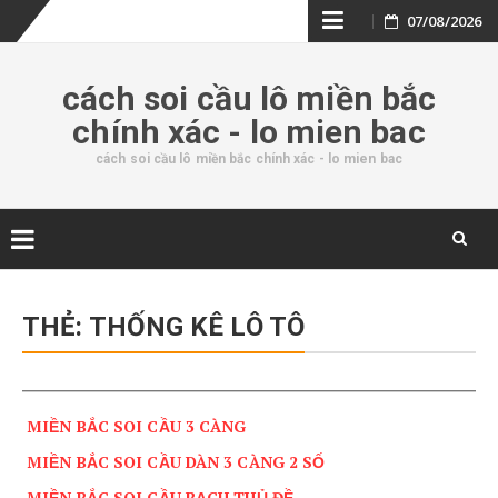
Skip
07/08/2026
to
cách soi cầu lô miền bắc
content
chính xác - lo mien bac
cách soi cầu lô miền bắc chính xác - lo mien bac
Skip
to
THẺ:
THỐNG KÊ LÔ TÔ
content
MIỀN BẮC SOI CẦU 3 CÀNG
MIỀN BẮC SOI CẦU DÀN 3 CÀNG 2 SỐ
MIỀN BẮC SOI CẦU BẠCH THỦ ĐỀ