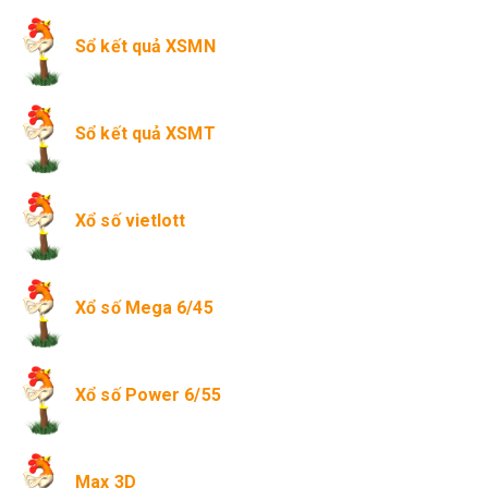
Sổ kết quả XSMN
Sổ kết quả XSMT
Xổ số vietlott
Xổ số Mega 6/45
Xổ số Power 6/55
Max 3D