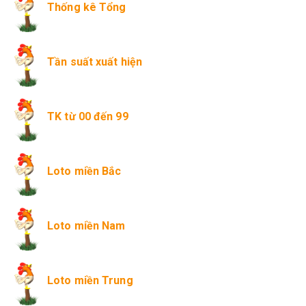
Thống kê Tổng
Tần suất xuất hiện
TK từ 00 đến 99
Loto miền Bắc
Loto miền Nam
Loto miền Trung