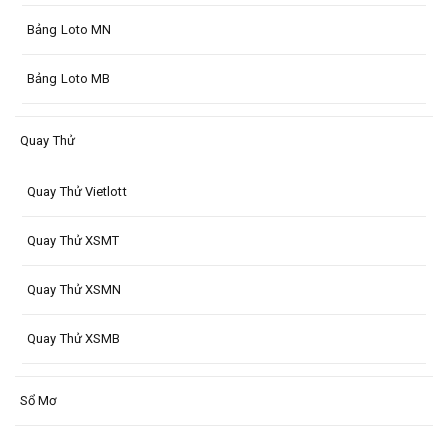
Bảng Loto MN
Bảng Loto MB
Quay Thử
Quay Thử Vietlott
Quay Thử XSMT
Quay Thử XSMN
Quay Thử XSMB
Sổ Mơ