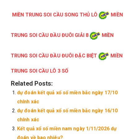
MIỀN TRUNG SOI CẦU SONG THỦ LÔ
MIỀN
TRUNG SOI CẦU ĐẦU ĐUÔI GIẢI 8
MIỀN
TRUNG SOI CẦU ĐẦU ĐUÔI ĐẶC BIỆT
MIỀN
TRUNG SOI CẦU LÔ 3 SỐ
Related Posts:
dự đoán kết quả xổ số miền bắc ngày 17/10
chính xác
dự đoán kết quả xổ số miền bắc ngày 16/10
chính xác
Kết quả xổ số miền nam ngày 1/11/2026 dự
đoán về bao nhiêu?