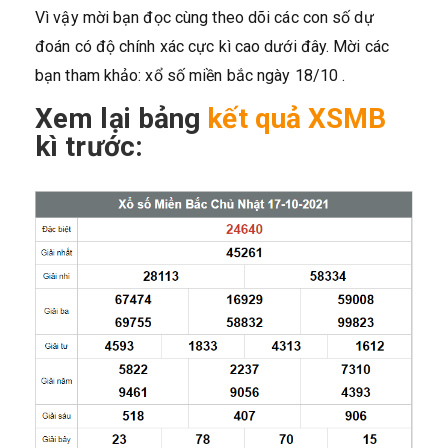
Vì vậy mời bạn đọc cùng theo dõi các con số dự
đoán có độ chính xác cực kì cao dưới đây. Mời các
bạn tham khảo: xổ số miền bắc ngày 18/10 .
Xem lại bảng
kết quả XSMB
kì trước: