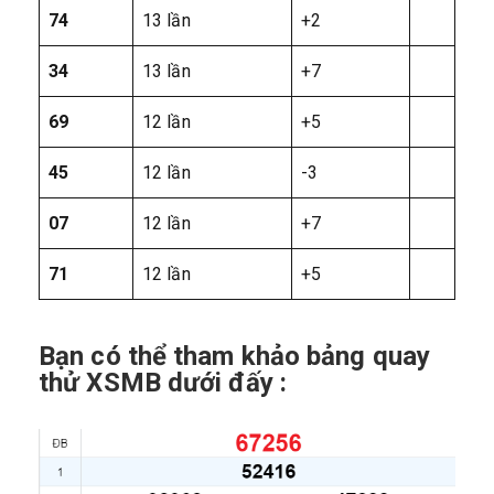
74
13 lần
+2
34
13 lần
+7
69
12 lần
+5
45
12 lần
-3
07
12 lần
+7
71
12 lần
+5
Bạn có thể tham khảo bảng quay
thử XSMB dưới đấy :