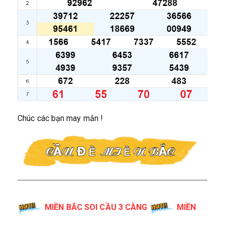
Chúc các bạn may mắn !
MIỀN BẮC SOI CẦU 3 CÀNG
MIỀN