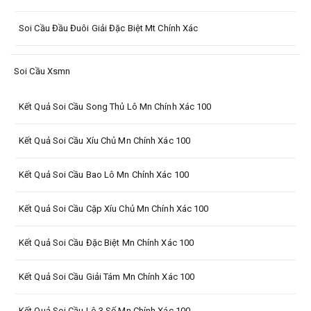
Soi Cầu Đầu Đuôi Giải Đặc Biệt Mt Chính Xác
Soi Cầu Xsmn
Kết Quả Soi Cầu Song Thủ Lô Mn Chính Xác 100
Kết Quả Soi Cầu Xíu Chủ Mn Chính Xác 100
Kết Quả Soi Cầu Bao Lô Mn Chính Xác 100
Kết Quả Soi Cầu Cặp Xíu Chủ Mn Chính Xác 100
Kết Quả Soi Cầu Đặc Biệt Mn Chính Xác 100
Kết Quả Soi Cầu Giải Tám Mn Chính Xác 100
Kết Quả Soi Cầu Lô 3 Số Mn Chính Xác 100