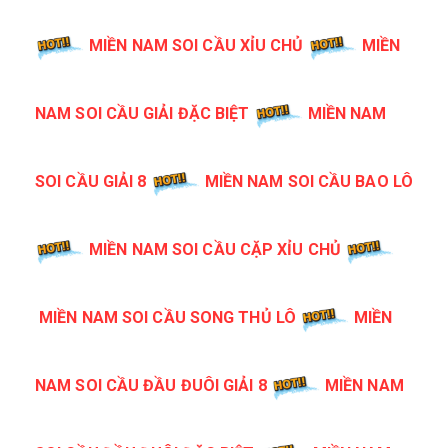
MIỀN NAM SOI CẦU XỈU CHỦ
MIỀN
NAM SOI CẦU GIẢI ĐẶC BIỆT
MIỀN NAM
SOI CẦU GIẢI 8
MIỀN NAM SOI CẦU BAO LÔ
MIỀN NAM SOI CẦU CẶP XỈU CHỦ
MIỀN NAM SOI CẦU SONG THỦ LÔ
MIỀN
NAM SOI CẦU ĐẦU ĐUÔI GIẢI 8
MIỀN NAM