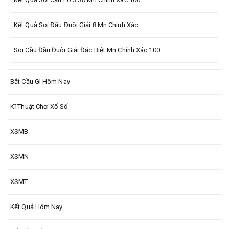
Kết Quả Soi Đầu Đuôi Giải 8 Mn Chính Xác
Soi Cầu Đầu Đuôi Giải Đặc Biệt Mn Chính Xác 100
Bắt Cầu Gì Hôm Nay
Kĩ Thuật Chơi Xổ Số
XSMB
XSMN
XSMT
Kết Quả Hôm Nay