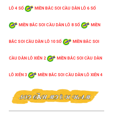
LÔ 4 SỐ
MIỀN BẮC SOI CẦU DÀN LÔ 6 SỐ
MIỀN BẮC SOI CẦU DÀN LÔ 8 SỐ
MIỀN
BẮC SOI CẦU DÀN LÔ 10 SỐ
MIỀN BẮC SOI
CẦU DÀN LÔ XIÊN 2
MIỀN BẮC SOI CẦU DÀN
LÔ XIÊN 3
MIỀN BẮC SOI CẦU DÀN LÔ XIÊN 4