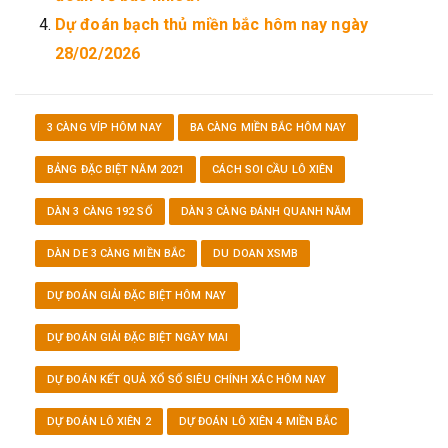
Dự đoán bạch thủ miền bắc hôm nay ngày
28/02/2026
3 CÀNG VÍP HÔM NAY
BA CÀNG MIỀN BẮC HÔM NAY
BẢNG ĐẶC BIỆT NĂM 2021
CÁCH SOI CẦU LÔ XIÊN
DÀN 3 CÀNG 192 SỐ
DÀN 3 CÀNG ĐÁNH QUANH NĂM
DÀN DE 3 CÀNG MIỀN BẮC
DU DOAN XSMB
DỰ ĐOÁN GIẢI ĐẶC BIỆT HÔM NAY
DỰ ĐOÁN GIẢI ĐẶC BIỆT NGÀY MAI
DỰ ĐOÁN KẾT QUẢ XỔ SỐ SIÊU CHÍNH XÁC HÔM NAY
DỰ ĐOÁN LÔ XIÊN 2
DỰ ĐOÁN LÔ XIÊN 4 MIỀN BẮC