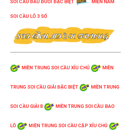
SOI CẦU ĐẦU ĐUÔI ĐẶC BIỆT
MIỀN NAM
SOI CẦU LÔ 3 SỐ
MIỀN TRUNG SOI CẦU XỈU CHỦ
MIỀN
TRUNG SOI CẦU GIẢI ĐẶC BIỆT
MIỀN TRUNG
SOI CẦU GIẢI 8
MIỀN TRUNG SOI CẦU BAO
LÔ
MIỀN TRUNG SOI CẦU CẶP XỈU CHỦ