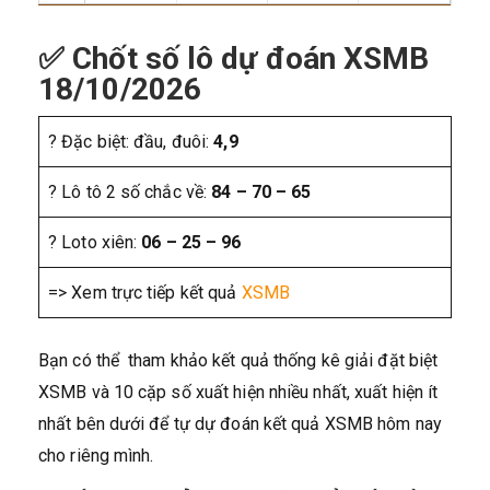
✅ Chốt số lô dự đoán XSMB
18/10/2026
? Đặc biệt: đầu, đuôi:
4,9
? Lô tô 2 số chắc về:
84 – 70 – 65
? Loto xiên:
06 – 25 – 96
=> Xem trực tiếp kết quả
XSMB
Bạn có thể tham khảo kết quả thống kê giải đặt biệt
XSMB và 10 cặp số xuất hiện nhiều nhất, xuất hiện ít
nhất bên dưới để tự dự đoán kết quả XSMB hôm nay
cho riêng mình.