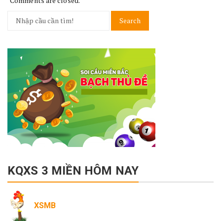
Comments are closed.
Search
KQXS 3 MIỀN HÔM NAY
XSMB