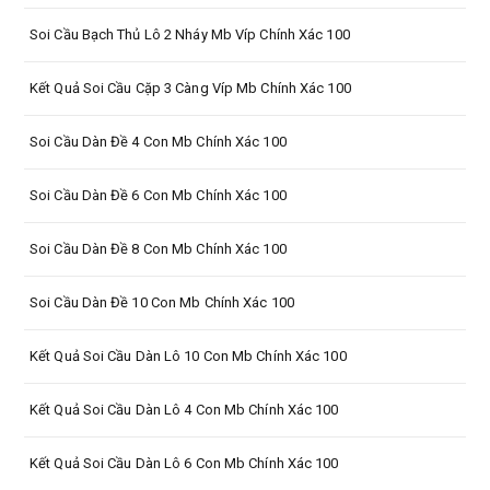
Soi Cầu Bạch Thủ Lô 2 Nháy Mb Víp Chính Xác 100
Kết Quả Soi Cầu Cặp 3 Càng Víp Mb Chính Xác 100
Soi Cầu Dàn Đề 4 Con Mb Chính Xác 100
Soi Cầu Dàn Đề 6 Con Mb Chính Xác 100
Soi Cầu Dàn Đề 8 Con Mb Chính Xác 100
Soi Cầu Dàn Đề 10 Con Mb Chính Xác 100
Kết Quả Soi Cầu Dàn Lô 10 Con Mb Chính Xác 100
Kết Quả Soi Cầu Dàn Lô 4 Con Mb Chính Xác 100
Kết Quả Soi Cầu Dàn Lô 6 Con Mb Chính Xác 100