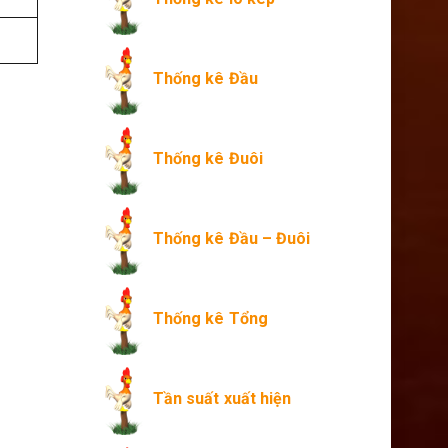
Thống kê Đầu
Thống kê Đuôi
Thống kê Đầu – Đuôi
Thống kê Tổng
Tần suất xuất hiện