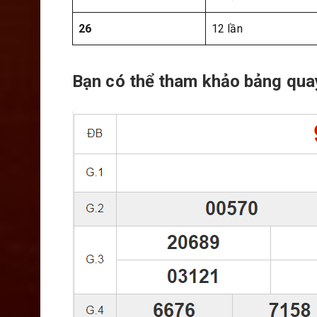
26
12 lần
Bạn có thể tham khảo bảng qua