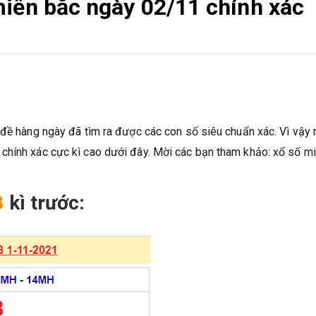
miền bắc ngày 02/11 chính xác
 đề hàng ngày đã tìm ra được các con số siêu chuẩn xác. Vì vậy
chính xác cực kì cao dưới đây. Mời các bạn tham khảo: xổ số m
B
kì trước: