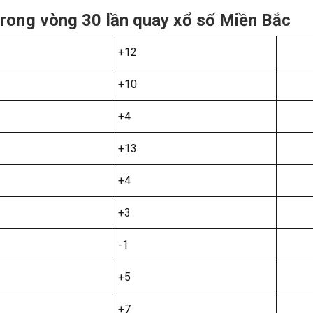
 trong vòng 30 lần quay xổ số Miền Bắc
+12
+10
+4
+13
+4
+3
-1
+5
+7