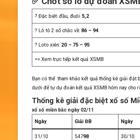
✅ Chốt số lô dự đoán XSM
? Đặc biệt: đầu, đuôi:
5,2
? Lô tô 2 số chắc về:
86 – 94
? Loto xiên:
20 – 75 – 95
=> Xem trực tiếp kết quả XSMB
Bạn có thể tham khảo kết quả thống kê giải đặt b
dưới để tự dự đoán kết quả XSMB hôm nay cho ri
Thống kê giải đặc biệt xổ số Mi
xổ số miền bắc ngày 02/11
Ngày
Giải ĐB
Ngày
31/10
547
98
30/10