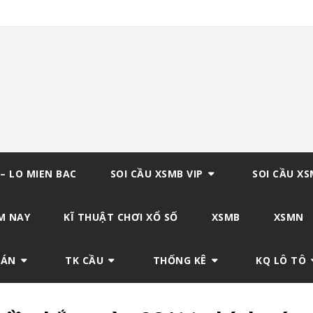
 – LO MIEN BAC
SOI CẦU XSMB VIP
SOI CẦU XS
M NAY
KĨ THUẬT CHƠI XỔ SỐ
XSMB
XSMN
OÁN
TK CẦU
THỐNG KÊ
KQ LÔ TÔ