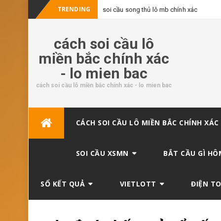
TRENDING
soi cầu song thủ lô mb chính xác
cách soi cầu lô
miền bắc chính xác
- lo mien bac
cách soi cầu lô miền bắc chính xác - lo mien bac
Skip
CÁCH SOI CẦU LÔ MIỀN BẮC CHÍNH XÁC
to
content
SOI CẦU XSMN
BẮT CẦU GÌ HÔ
SỔ KẾT QUẢ
VIETLOTT
ĐIỆN T