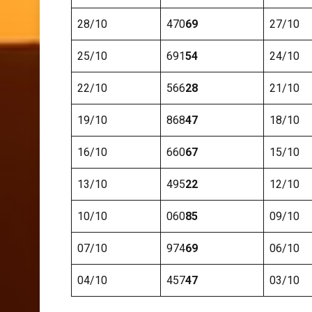
28/10
470
69
27/10
25/10
691
54
24/10
22/10
566
28
21/10
19/10
868
47
18/10
16/10
660
67
15/10
13/10
495
22
12/10
10/10
060
85
09/10
07/10
974
69
06/10
04/10
457
47
03/10