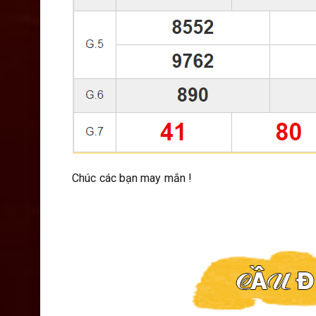
Chúc các bạn may mắn !