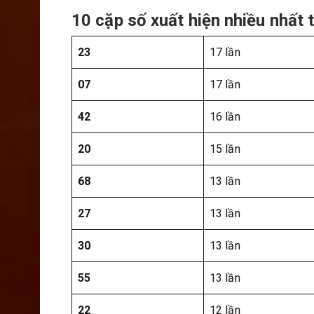
10 cặp số xuất hiện nhiều nhất
23
17 lần
07
17 lần
42
16 lần
20
15 lần
68
13 lần
27
13 lần
30
13 lần
55
13 lần
22
12 lần